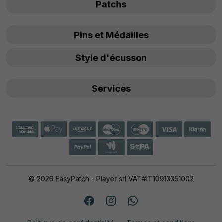
Patchs
Pins et Médailles
Style d'écusson
Services
© 2026 EasyPatch - Player srl VAT#IT10913351002