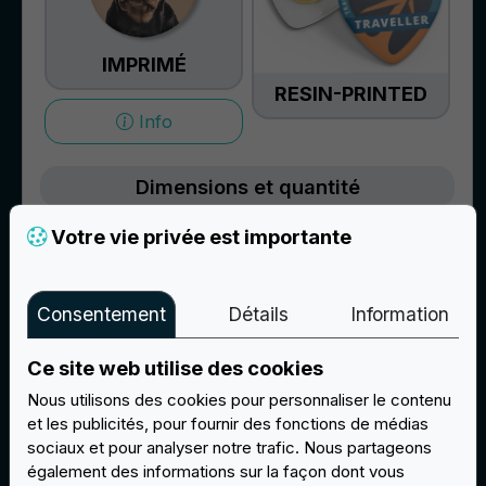
IMPRIMÉ
RESIN-PRINTED
Info
Dimensions et quantité
Votre vie privée est importante
Dimensions
Consentement
Détails
Information
-
+
Quantité (min 50)
Ce site web utilise des cookies
Nous utilisons des cookies pour personnaliser le contenu
et les publicités, pour fournir des fonctions de médias
sociaux et pour analyser notre trafic. Nous partageons
Calculer
également des informations sur la façon dont vous