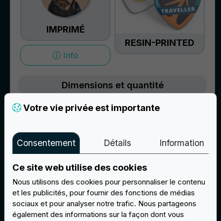
IMPRIMÉ
RESIN-PRINTED
Info
Dimensions et quantité
Votre vie privée est importante
Dimensions
Consentement
Détails
Information
-
+
Quantité (min 50)
Ce site web utilise des cookies
Nous utilisons des cookies pour personnaliser le contenu
et les publicités, pour fournir des fonctions de médias
sociaux et pour analyser notre trafic. Nous partageons
Calculer
également des informations sur la façon dont vous